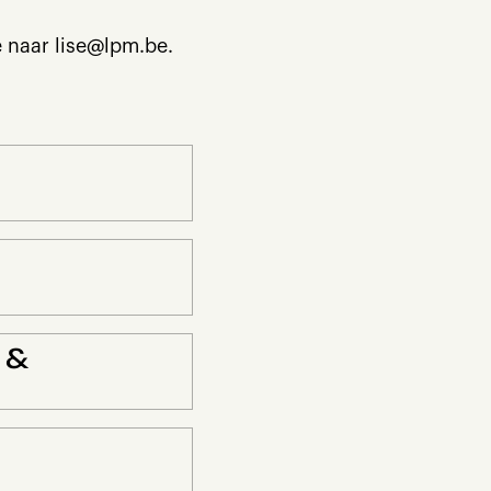
e naar lise@lpm.be.
 &