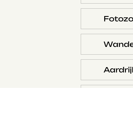
Fotozo
Wandel
Aardri
Oploss