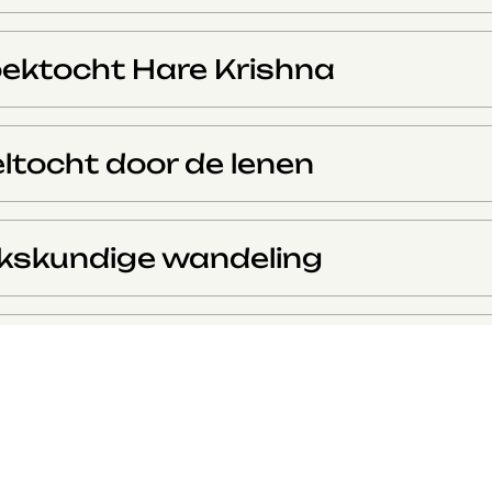
ektocht Hare Krishna
tocht door de lenen
jkskundige wandeling
ingen bosklassen (alles)