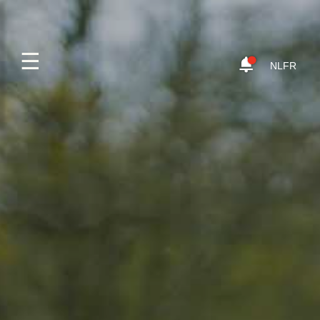
☰
NL
FR