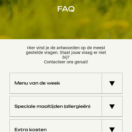
FAQ
Hier vind je de antwoorden op de meest
gestelde vragen. Staat jouw vraag er niet
bij?
Contacteer ons gerust!
Menu van de week
🍽️ Weekmenu Bosklassen
Speciale maaltijden (allergieën)
MAANDAG
12u30
Vol-au-vent
, krielpatatjes
🍽️ Dieet & Allergieën
Extra kosten