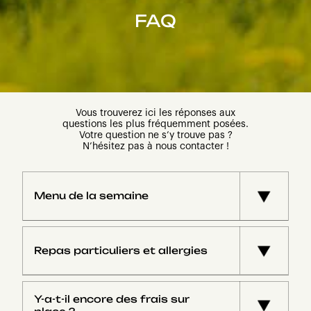
FAQ
Vous trouverez ici les réponses aux
questions les plus fréquemment posées.
Votre question ne s’y trouve pas ?
N’hésitez pas à nous contacter !
Menu de la semaine
🍽️ Menu de la semaine
Repas particuliers et allergies
LUNDI
Régimes & Allergies
🍽️
Y-a-t-il encore des frais sur
12h30:
Vol-au-Vent, pomme de terre grenaille /
Votre élève suit un régime spécifique ou a une
Dessert: pudding vanille + spéculoos