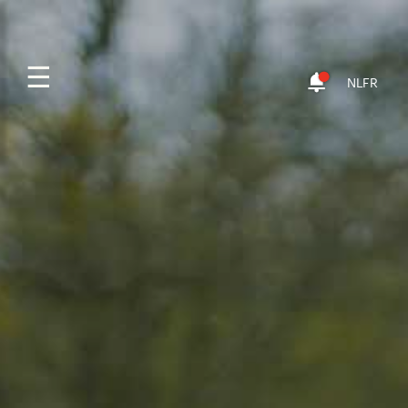
☰
NL
FR