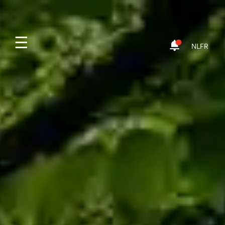
☰
NL
FR