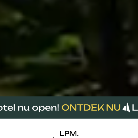
NTDEK NU
LPM Sporthotel
LPM.