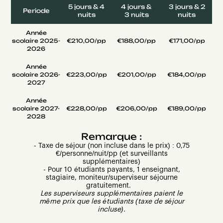
5 jours & 4
4 jours &
3 jours & 2
Periode
nuits
3 nuits
nuits
Année
scolaire 2025-
€210,00/pp
€188,00/pp
€171,00/pp
2026
Année
scolaire 2026-
€223,00/pp
€201,00/pp
€184,00/pp
2027
Année
scolaire 2027-
€228,00/pp
€206,00/pp
€189,00/pp
2028
Remarque :
- Taxe de séjour (non incluse dans le prix) : 0,75
€/personne/nuit/pp (et surveillants
supplémentaires)
- Pour 10 étudiants payants, 1 enseignant,
stagiaire, moniteur/superviseur séjourne
gratuitement.
Les superviseurs supplémentaires paient le
même prix que les étudiants (taxe de séjour
incluse).