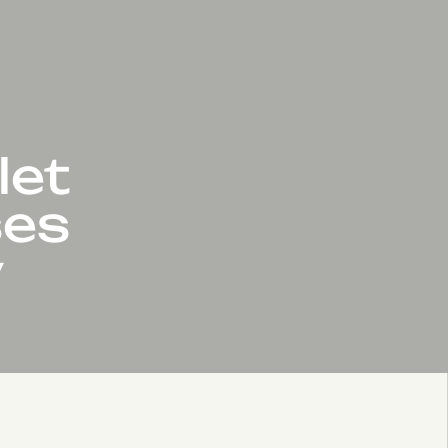
let
ses
y